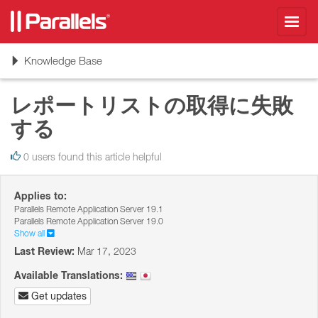
Toggl
navig
Toggle
Knowledge Base
navigation
レポートリストの取得に失敗
する
0 users found this article helpful
Applies to:
Parallels Remote Application Server 19.1
Parallels Remote Application Server 19.0
Show all
Last Review:
Mar 17, 2023
Available Translations:
Get updates