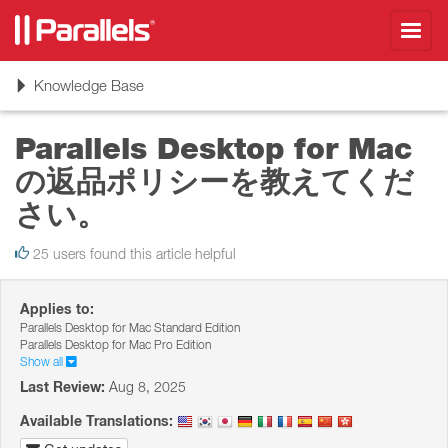
Toggl
navig
Toggle
Knowledge Base
navigation
Parallels Desktop for Mac
の返品ポリシーを教えてくだ
さい。
25 users found this article helpful
Applies to:
Parallels Desktop for Mac Standard Edition
Parallels Desktop for Mac Pro Edition
Show all
Last Review:
Aug 8, 2025
Available Translations: