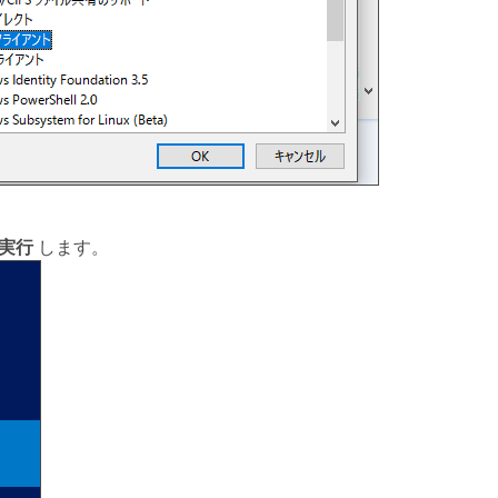
実行
します。