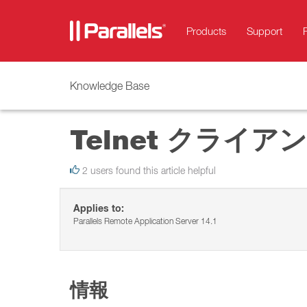
Products
Support
Knowledge Base
Telnet クライ
2 users found this article helpful
Applies to:
Parallels Remote Application Server 14.1
情報