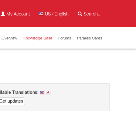
My Account
US / English
Overview
Knowledge Base
Forums
Parallels Cares
ilable Translations:
Get updates