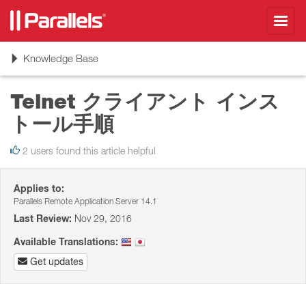
Toggl
navig
Toggle
Knowledge Base
navigation
Telnet クライアント インス
トール手順
2 users found this article helpful
Applies to:
Parallels Remote Application Server 14.1
Last Review:
Nov 29, 2016
Available Translations:
Get updates