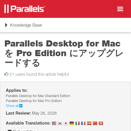
Toggl
navig
Toggle
Knowledge Base
navigation
Parallels Desktop for Mac
を Pro Edition にアップグレ
ードする
21 users found this article helpful
Applies to:
Parallels Desktop for Mac Standard Edition
Parallels Desktop for Mac Pro Edition
Show all
Last Review:
May 26, 2026
Available Translations: