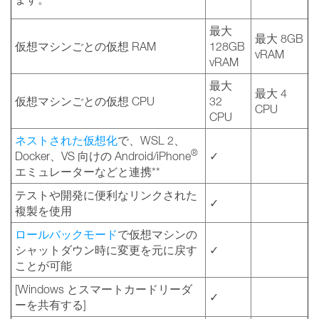
最大
最大 8GB
仮想マシンごとの仮想 RAM
128GB
vRAM
vRAM
最大
最大 4
仮想マシンごとの仮想 CPU
32
CPU
CPU
ネストされた仮想化
で、WSL 2、
®
Docker、VS 向けの Android/iPhone
✓
エミュレーターなどと連携**
テストや開発に便利なリンクされた
✓
複製を使用
ロールバックモード
で仮想マシンの
シャットダウン時に変更を元に戻す
✓
ことが可能
[Windows とスマートカードリーダ
✓
ーを共有する]