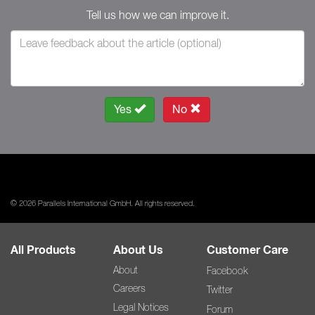
Tell us how we can improve it.
Yes
No
© 2026 Parallels International GmbH. All rights reserved.
All Products
About Us
Customer Care
About
Facebook
Careers
Twitter
Legal Notices
Forum