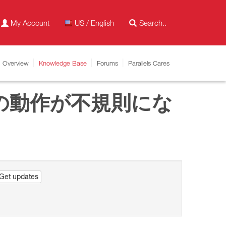
My Account
US / English
Overview
Knowledge Base
Forums
Parallels Cares
ンの動作が不規則にな
Get updates