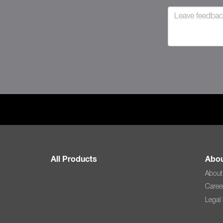
All Products
Abou
About
Caree
Legal