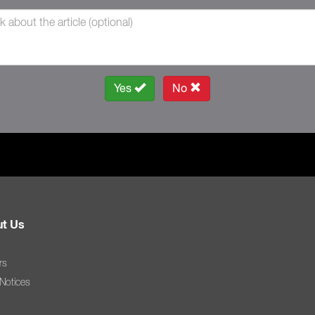
Yes
No
t Us
rs
 Notices