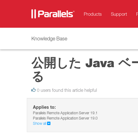
Products
Support
Knowledge Base
公開した Java
る
0 users found this article helpful
Applies to:
Parallels Remote Application Server 19.1
Parallels Remote Application Server 19.0
Show all