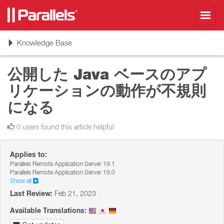
Toggl
navig
Toggle
Knowledge Base
navigation
公開した Java ベースのアプ
リケーションの動作が不規則
になる
0 users found this article helpful
Applies to:
Parallels Remote Application Server 19.1
Parallels Remote Application Server 19.0
Show all
Last Review:
Feb 21, 2023
Available Translations: