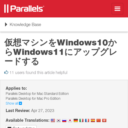
Toggl
navig
Toggle
Knowledge Base
navigation
仮想マシンをWindows10か
らWindows11にアップグレ
ードする
11 users found this article helpful
Applies to:
Parallels Desktop for Mac Standard Edition
Parallels Desktop for Mac Pro Edition
Show all
Last Review:
Apr 27, 2023
Available Translations: