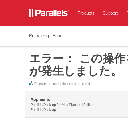
Products
Support
Knowledge Base
エラー： この操
が発生しました。
9 users found this article helpful
Applies to:
Parallels Desktop for Mac Standard Edition
Parallels Desktop