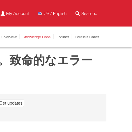
My Account
US / English
Overview
Knowledge Base
Forums
Parallels Cares
。致命的なエラー
Get updates