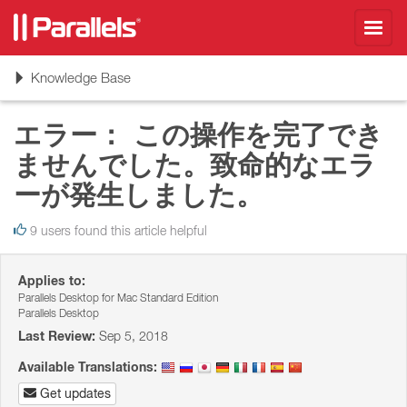
Toggl
navig
Toggle
Knowledge Base
navigation
エラー： この操作を完了でき
ませんでした。致命的なエラ
ーが発生しました。
9 users found this article helpful
Applies to:
Parallels Desktop for Mac Standard Edition
Parallels Desktop
Last Review:
Sep 5, 2018
Available Translations:
Get updates