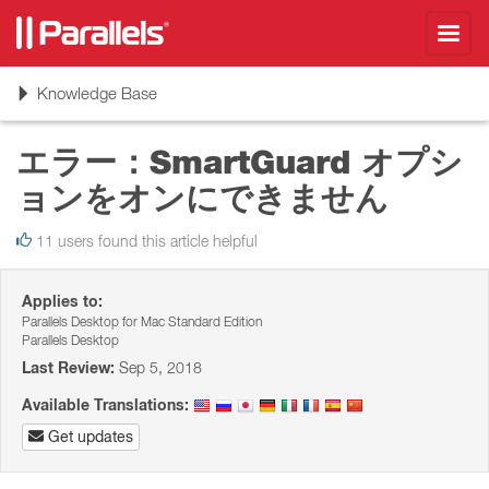
Toggl
navig
Toggle
Knowledge Base
navigation
エラー：SmartGuard オプシ
ョンをオンにできません
11 users found this article helpful
Applies to:
Parallels Desktop for Mac Standard Edition
Parallels Desktop
Last Review:
Sep 5, 2018
Available Translations:
Get updates