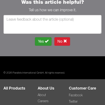
Was this article helpful?
Tell us how we can improve it.
Yes
No
© 2026 Parallels International GmbH. All rights reserved.
All Products
About Us
Customer Care
About
Facebook
Careers
Twitter