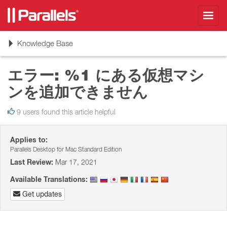
Toggl
navig
Toggle
Knowledge Base
navigation
エラー: %1 にある仮想マシ
ンを追加できません
9 users found this article helpful
Applies to:
Parallels Desktop for Mac Standard Edition
Last Review:
Mar 17, 2021
Available Translations:
Get updates