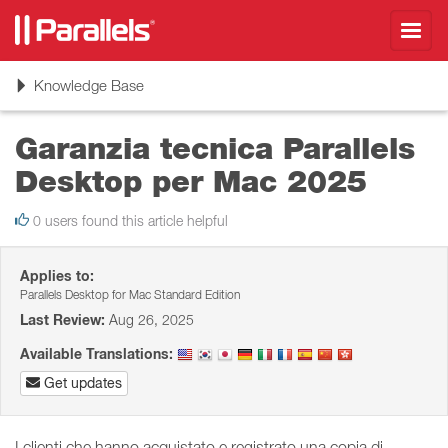
Toggl
navig
Toggle
Knowledge Base
navigation
Garanzia tecnica Parallels
Desktop per Mac 2025
0 users found this article helpful
Applies to:
Parallels Desktop for Mac Standard Edition
Last Review:
Aug 26, 2025
Available Translations:
Get updates
I clienti che hanno acquistato e registrato una copia di