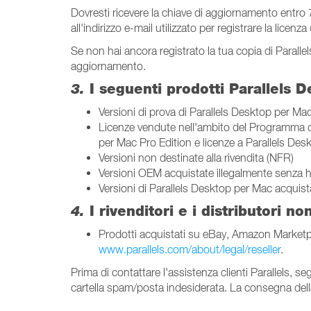
Dovresti ricevere la chiave di aggiornamento entro 7
all'indirizzo e-mail utilizzato per registrare la licen
Se non hai ancora registrato la tua copia di Parall
aggiornamento.
3.
I seguenti prodotti Parallels 
Versioni di prova di Parallels Desktop per Ma
Licenze vendute nell'ambito del Programma di
per Mac Pro Edition e licenze a Parallels De
Versioni non destinate alla rivendita (NFR)
Versioni OEM acquistate illegalmente senza 
Versioni di Parallels Desktop per Mac acquist
4.
I rivenditori e i distributori n
Prodotti acquistati su eBay, Amazon Marketplace
www.parallels.com/about/legal/reseller
.
Prima di contattare l'assistenza clienti Parallels, se
cartella spam/posta indesiderata. La consegna della 