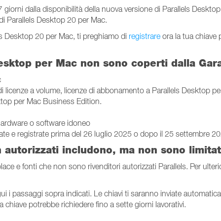
 giorni dalla disponibilità della nuova versione di Parallels Deskt
za di Parallels Desktop 20 per Mac.
els Desktop 20 per Mac, ti preghiamo di
registrare
ora la tua chiave 
Desktop per Mac non sono coperti dalla Gar
c
 licenze a volume, licenze di abbonamento a Parallels Desktop per
sktop per Mac Business Edition.
hardware o software idoneo
ate e registrate prima del 26 luglio 2025 o dopo il 25 settembre 2
on autorizzati includono, ma non sono limitat
 e fonti che non sono rivenditori autorizzati Parallels. Per ulteriori
gui i passaggi sopra indicati. Le chiavi ti saranno inviate automatica
chiave potrebbe richiedere fino a sette giorni lavorativi.