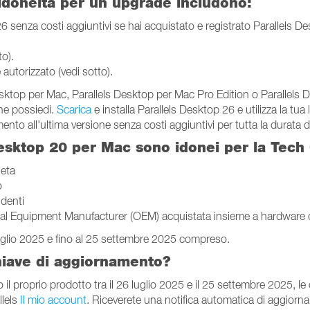
idoneità per un upgrade includono:
senza costi aggiuntivi se hai acquistato e registrato Parallels Des
to).
autorizzato (vedi sotto).
sktop per Mac, Parallels Desktop per Mac Pro Edition o Parallels 
che possiedi.
Scarica
e installa Parallels Desktop 26 e utilizza la tu
nto all'ultima versione senza costi aggiuntivi per tutta la durata
Desktop 20 per Mac sono idonei per la Tech
leta
o
udenti
al Equipment Manufacturer (OEM) acquistata insieme a hardware o 
 luglio 2025 e fino al 25 settembre 2025 compreso.
hiave di aggiornamento?
o il proprio prodotto tra il 26 luglio 2025 e il 25 settembre 2025, 
llels
Il mio account
. Riceverete una notifica automatica di aggiorna