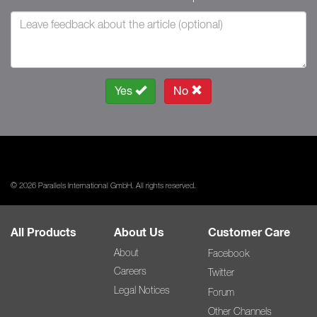
Yes
No
© 2026 Parallels International GmbH. All rights reserved.
All Products
About Us
Customer Care
About
Facebook
Careers
Twitter
Legal Notices
Forum
Other Channels