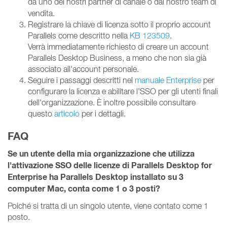
da uno dei nostri partner di canale
o dal nostro team di
vendita.
Registrare la chiave di licenza sotto il proprio account
Parallels come descritto nella
KB 123509
.
Verrà immediatamente richiesto di creare un account
Parallels Desktop Business, a meno che non sia già
associato all'account personale.
Seguire i passaggi descritti nel
manuale Enterprise
per
configurare la licenza e abilitare l'SSO per gli utenti finali
dell'organizzazione. È inoltre possibile consultare
questo
articolo
per i dettagli.
FAQ
Se un utente della mia organizzazione che utilizza
l'attivazione SSO delle licenze di Parallels Desktop for
Enterprise ha Parallels Desktop installato su 3
computer Mac, conta come 1 o 3 posti?
Poiché si tratta di un singolo utente, viene contato come 1
posto.