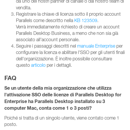
da uno dei nostri partner di canale
o dal nostro team di
vendita.
Registrare la chiave di licenza sotto il proprio account
Parallels come descritto nella
KB 123509
.
Verrà immediatamente richiesto di creare un account
Parallels Desktop Business, a meno che non sia già
associato all'account personale.
Seguire i passaggi descritti nel
manuale Enterprise
per
configurare la licenza e abilitare l'SSO per gli utenti finali
dell'organizzazione. È inoltre possibile consultare
questo
articolo
per i dettagli.
FAQ
Se un utente della mia organizzazione che utilizza
l'attivazione SSO delle licenze di Parallels Desktop for
Enterprise ha Parallels Desktop installato su 3
computer Mac, conta come 1 o 3 posti?
Poiché si tratta di un singolo utente, viene contato come 1
posto.