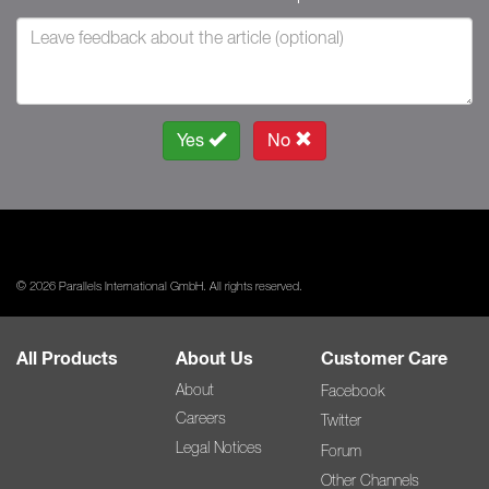
Yes
No
© 2026 Parallels International GmbH. All rights reserved.
All Products
About Us
Customer Care
About
Facebook
Careers
Twitter
Legal Notices
Forum
Other Channels