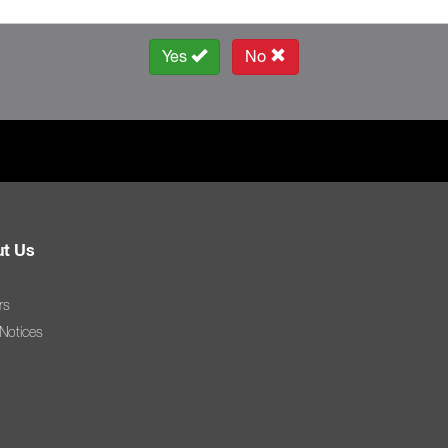
Yes
No
t Us
rs
 Notices