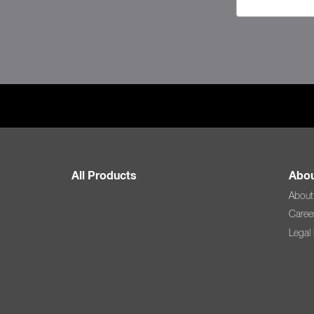
All Products
Abou
About
Caree
Legal