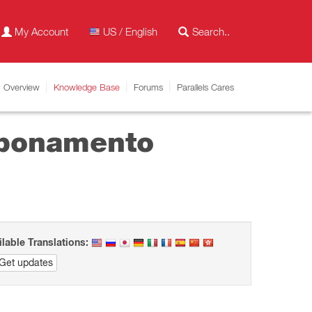
My Account
US / English
Overview
Knowledge Base
Forums
Parallels Cares
abbonamento
ilable Translations:
Get updates