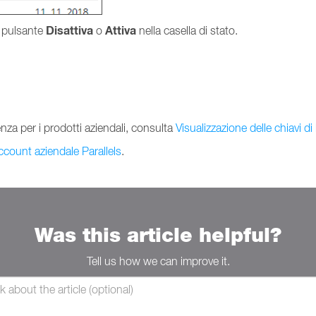
Disattiva
Attiva
l pulsante
o
nella casella di stato.
enza per i prodotti aziendali, consulta
Visualizzazione delle chiavi d
count aziendale Parallels
.
Was this article helpful?
Tell us how we can improve it.