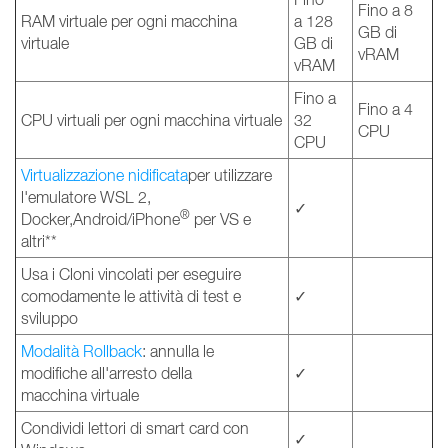
Fino a 8
RAM virtuale per ogni macchina
a 128
GB di
virtuale
GB di
vRAM
vRAM
Fino a
Fino a 4
CPU virtuali per ogni macchina virtuale
32
CPU
CPU
Virtualizzazione nidificata
per utilizzare
l'emulatore WSL 2,
✓
®
Docker,Android/iPhone
per VS e
altri**
Usa i Cloni vincolati per eseguire
comodamente le attività di test e
✓
sviluppo
Modalità Rollback
: annulla le
modifiche all'arresto della
✓
macchina virtuale
Condividi lettori di smart card con
✓