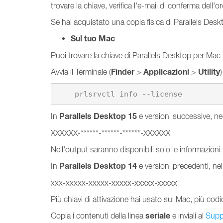
trovare la chiave, verifica l'e-mail di conferma dell'or
Se hai acquistato una copia fisica di Parallels Deskto
Sul tuo Mac
Puoi trovare la chiave di Parallels Desktop per Ma
Finder
Applicazioni
Utility
Avvia il Terminale (
>
>
    prlsrvctl info --license
Parallels Desktop 15
In
e versioni successive, nel
XXXXXX-******-******-******-XXXXXX
Nell'output saranno disponibili solo le informazioni s
Parallels Desktop 14
In
e versioni precedenti, nel
xxx-xxxxx-xxxxx-xxxxx-xxxxx-xxxxx
Più chiavi di attivazione hai usato sul Mac, più codic
seriale
Copia i contenuti della linea
e inviali al
Suppo