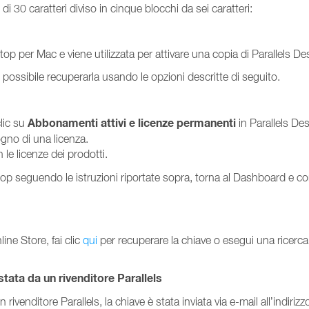
i 30 caratteri diviso in cinque blocchi da sei caratteri:
ktop per Mac e viene utilizzata per attivare una copia di Parallels D
è possibile recuperarla usando le opzioni descritte di seguito.
Abbonamenti attivi
e licenze permanenti
clic su
in Parallels De
ogno di una licenza.
 le licenze dei prodotti.
top seguendo le istruzioni riportate sopra, torna al Dashboard e con
ine Store, fai clic
qui
per recuperare la chiave o esegui una ricerc
tata da un rivenditore Parallels
ivenditore Parallels, la chiave è stata inviata via e-mail all’indirizz