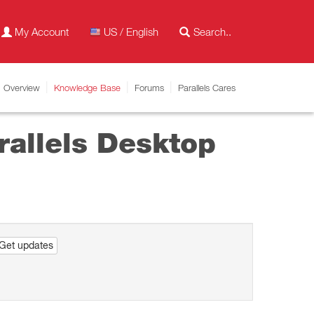
My Account
US / English
Overview
Knowledge Base
Forums
Parallels Cares
arallels Desktop
Get updates