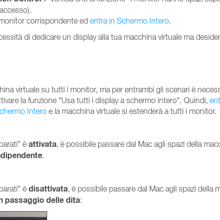
'accesso).
l monitor corrispondente ed
entra in Schermo Intero
.
ssità di dedicare un display alla tua macchina virtuale ma desideri
ina virtuale su tutti i monitor, ma per entrambi gli scenari è neces
ttivare la funzione "Usa tutti i display a schermo intero". Quindi,
ent
Schermo Intero
e la macchina virtuale si estenderà a tutti i monitor.
attivata
parati" è
, è possibile passare dal Mac agli spazi della mac
indipendente
.
disattivata
parati" è
, è possibile passare dal Mac agli spazi della
passaggio delle dita
: