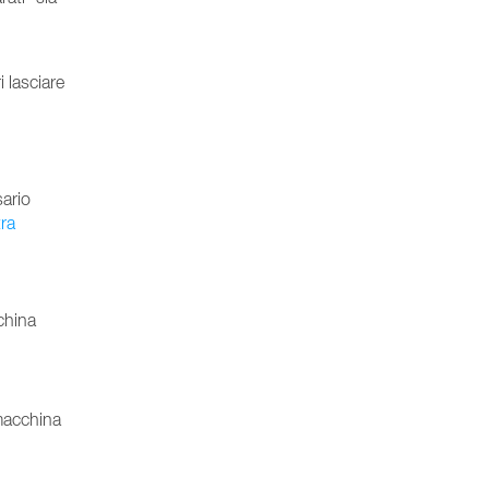
 lasciare
sario
ra
china
 macchina