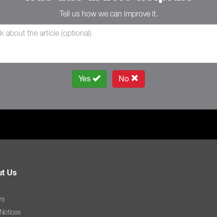
Tell us how we can improve it.
Yes
No
t Us
rs
 Notices