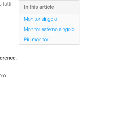
tutti i
In this article
Monitor singolo
Monitor esterno singolo
Più monitor
herence
.
ero