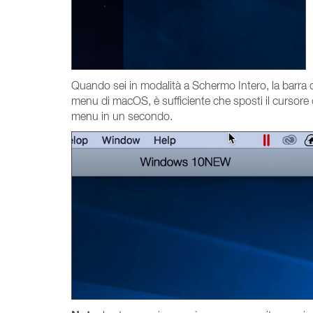
Quando sei in modalità a Schermo Intero, la barra d
menu di macOS, è sufficiente che sposti il cursore 
menu in un secondo.