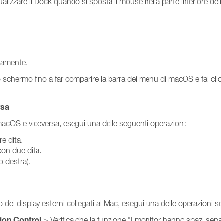
alizzare il Dock quando si sposta il mouse nella parte inferiore del
amente.
o schermo fino a far comparire la barra dei menu di macOS e fai cli
rsa
macOS e viceversa, esegui una delle seguenti operazioni:
re dita.
con due dita.
o destra).
o
o dei display esterni collegati al Mac, esegui una delle operazioni s
ion Control
> Verifica che la funzione "I monitor hanno spazi separ