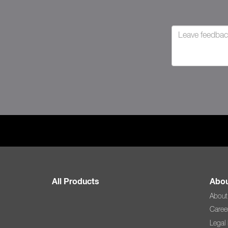
All Products
Abou
About
Caree
Legal