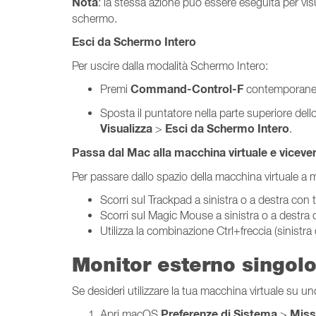
Nota
: la stessa azione può essere eseguita per visu
schermo.
Esci da Schermo Intero
Per uscire dalla modalità Schermo Intero:
Command-Control-F
Premi
contemporane
Sposta il puntatore nella parte superiore dell
Visualizza
Esci da Schermo Intero
>
.
Passa dal Mac alla macchina virtuale e viceve
Per passare dallo spazio della macchina virtuale a 
Scorri sul Trackpad a sinistra o a destra con t
Scorri sul Magic Mouse a sinistra o a destra 
Utilizza la combinazione Ctrl+freccia (sinistra 
Monitor esterno singol
Se desideri utilizzare la tua macchina virtuale su un
Preferenze di Sistema
Miss
Apri macOS
>