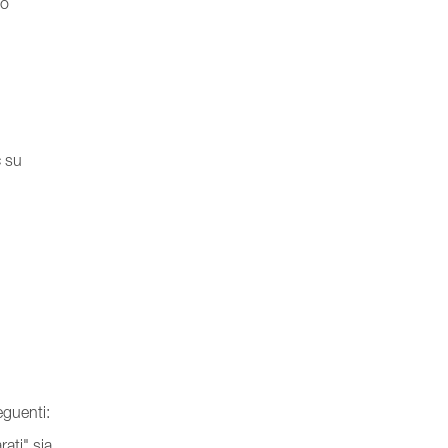
lo
c su
eguenti:
ati" sia