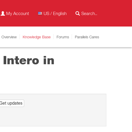
My Account
US / English
Overview
Knowledge Base
Forums
Parallels Cares
Intero in
Get updates