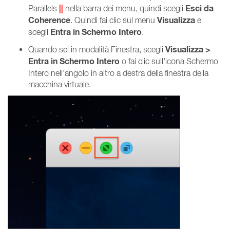
||
Esci da
Parallels
nella barra dei menu, quindi scegli
Coherence
Visualizza
. Quindi fai clic sul menu
e
Entra in Schermo Intero
scegli
.
Visualizza >
Quando sei in modalità Finestra, scegli
Entra in Schermo Intero
o fai clic sull'icona Schermo
Intero nell'angolo in altro a destra della finestra della
macchina virtuale.