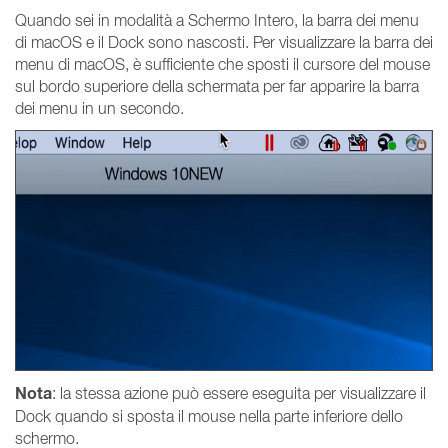
Quando sei in modalità a Schermo Intero, la barra dei menu
di macOS e il Dock sono nascosti. Per visualizzare la barra dei
menu di macOS, è sufficiente che sposti il cursore del mouse
sul bordo superiore della schermata per far apparire la barra
dei menu in un secondo.
Nota
: la stessa azione può essere eseguita per visualizzare il
Dock quando si sposta il mouse nella parte inferiore dello
schermo.