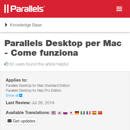
Toggl
navig
Toggle
Knowledge Base
navigation
Parallels Desktop per Mac
- Come funziona
62 users found this article helpful
Applies to:
Parallels Desktop for Mac Standard Edition
Parallels Desktop for Mac Pro Edition
Show all
Last Review:
Jul 26, 2019
Available Translations:
Get updates