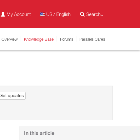
My Account
US / English
Overview
Knowledge Base
Forums
Parallels Cares
Get updates
In this article