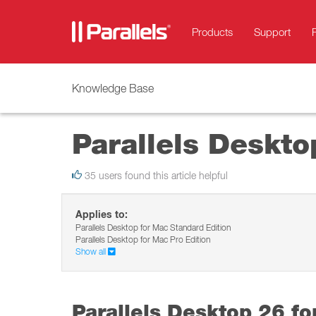
Products
Support
Knowledge Base
Parallels Desk
35 users found this article helpful
Applies to:
Parallels Desktop for Mac Standard Edition
Parallels Desktop for Mac Pro Edition
Show all
Parallels Desktop 26 