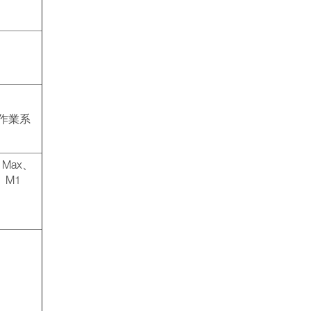
 作業系
 Max、
o、M1