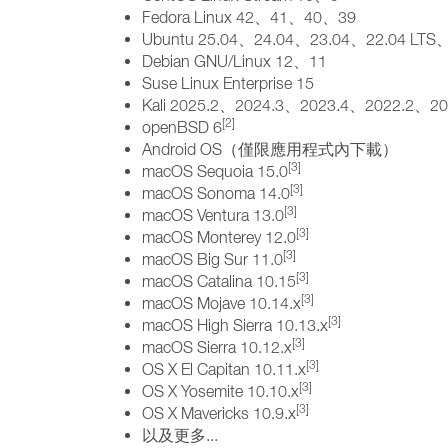
Fedora Linux 42、41、40、39
Ubuntu 25.04、24.04、23.04、22.04 LTS
Debian GNU/Linux 12、11
Suse Linux Enterprise 15
Kali 2025.2、2024.3、2023.4、2022.2、20
[2]
openBSD 6
Android OS（僅限應用程式內下載）
[3]
macOS Sequoia 15.0
[3]
macOS Sonoma 14.0
[3]
macOS Ventura 13.0
[3]
macOS Monterey 12.0
[3]
macOS Big Sur 11.0
[3]
macOS Catalina 10.15
[3]
macOS Mojave 10.14.x
[3]
macOS High Sierra 10.13.x
[3]
macOS Sierra 10.12.x
[3]
OS X El Capitan 10.11.x
[3]
OS X Yosemite 10.10.x
[3]
OS X Mavericks 10.9.x
以及更多...