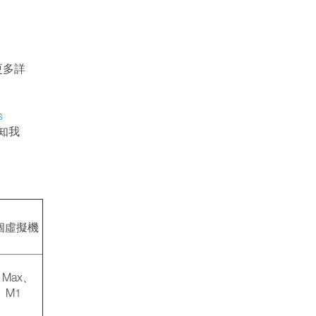
解更多詳
s
知我
個虛擬機
 Max、
o、M1