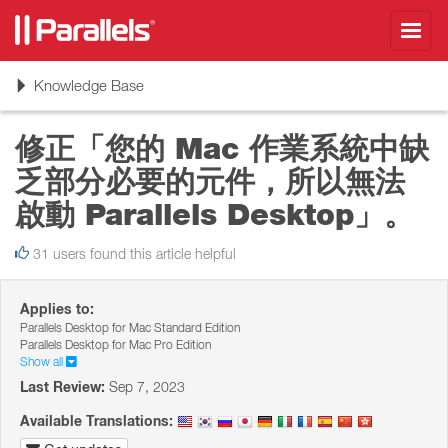
Toggl
navig
Toggle
Knowledge Base
navigation
修正「您的 Mac 作業系統中缺
乏部分必要的元件，所以無法
啟動 Parallels Desktop」。
31 users found this article helpful
Applies to:
Parallels Desktop for Mac Standard Edition
Parallels Desktop for Mac Pro Edition
Show all
Last Review:
Sep 7, 2023
Available Translations: