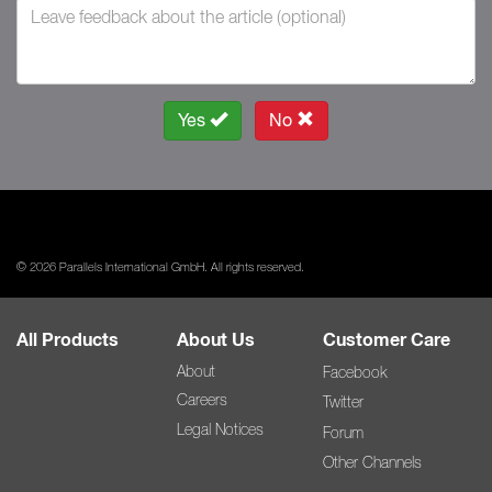
Yes
No
© 2026 Parallels International GmbH. All rights reserved.
All Products
About Us
Customer Care
About
Facebook
Careers
Twitter
Legal Notices
Forum
Other Channels