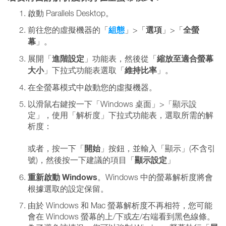
啟動 Parallels Desktop。
組態
選項
全螢
前往您的虛擬機器的「
」>「
」>「
幕
」。
進階設定
縮放至適合螢幕
展開「
」功能表，然後從「
大小
維持比率
」下拉式功能表選取「
」。
在全螢幕模式中啟動您的虛擬機器。
以滑鼠右鍵按一下「Windows 桌面」>「顯示設
定」，使用「解析度」下拉式功能表，選取所需的解
析度：
開始
或者，按一下「
」按鈕，並輸入「顯示」(不含引
顯示設定
號)，然後按一下建議的項目「
」
重新啟動 Windows
。Windows 中的螢幕解析度將會
根據選取的設定保留。
由於 Windows 和 Mac 螢幕解析度不再相符，您可能
會在 Windows 螢幕的上/下或左/右端看到黑色線條。