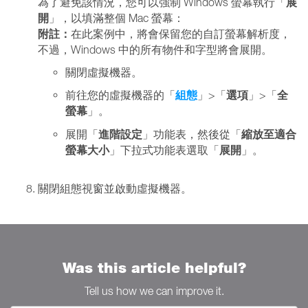
展
為了避免該情況，您可以強制 Windows 螢幕執行「
開
」，以填滿整個 Mac 螢幕：
附註：
在此案例中，將會保留您的自訂螢幕解析度，
不過，Windows 中的所有物件和字型將會展開。
關閉虛擬機器。
組態
選項
全
前往您的虛擬機器的「
」>「
」>「
螢幕
」。
進階設定
縮放至適合
展開「
」功能表，然後從「
螢幕大小
展開
」下拉式功能表選取「
」。
關閉組態視窗並啟動虛擬機器。
Was this article helpful?
Tell us how we can improve it.