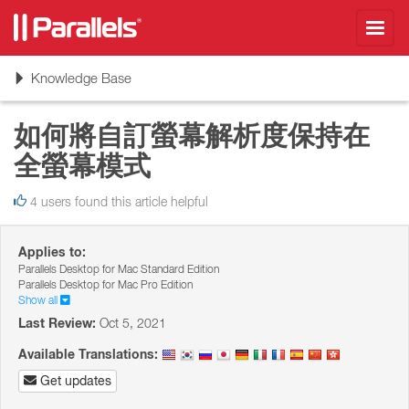
Toggl
navig
Toggle
Knowledge Base
navigation
如何將自訂螢幕解析度保持在
全螢幕模式
4 users found this article helpful
Applies to:
Parallels Desktop for Mac Standard Edition
Parallels Desktop for Mac Pro Edition
Show all
Last Review:
Oct 5, 2021
Available Translations:
Get updates