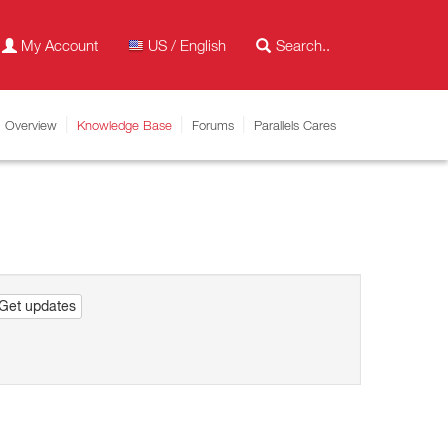
My Account
US / English
Overview
Knowledge Base
Forums
Parallels Cares
Get updates