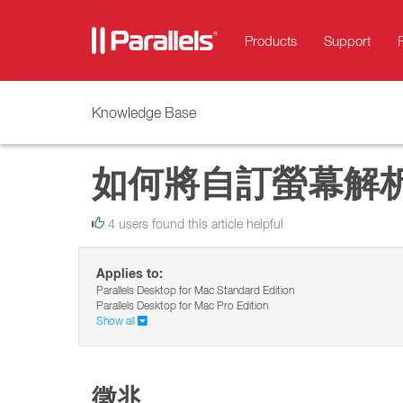
Products
Support
Knowledge Base
如何將自訂螢幕解
4 users found this article helpful
Applies to:
Parallels Desktop for Mac Standard Edition
Parallels Desktop for Mac Pro Edition
Show all
徵兆