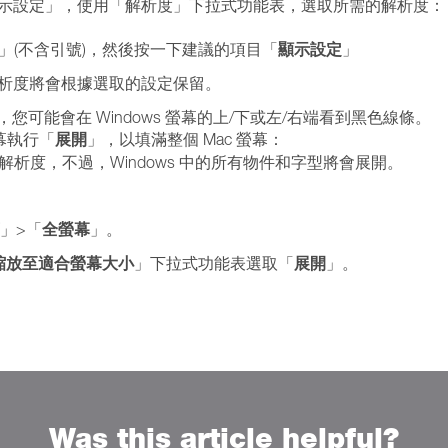
>「顯示設定」，使用「解析度」下拉式功能表，選取所需的解析度：
顯示設定
」(不含引號)，然後按一下建議的項目「
」
幕解析度將會根據選取的設定保留。
相符，您可能會在 Windows 螢幕的上/下或左/右端看到黑色線條。
展開
螢幕執行「
」，以填滿整個 Mac 螢幕：
析度，不過，Windows 中的所有物件和字型將會展開。
全螢幕
」>「
」。
縮放至適合螢幕大小
展開
」下拉式功能表選取「
」。
Was this article helpful?