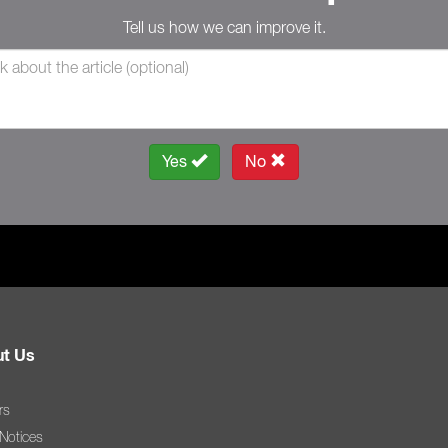
Tell us how we can improve it.
Yes
No
t Us
rs
 Notices