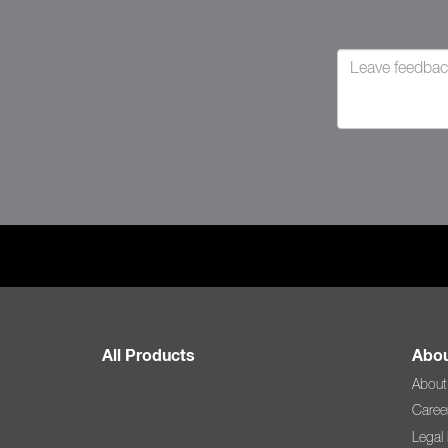
All Products
Abou
About
Caree
Legal