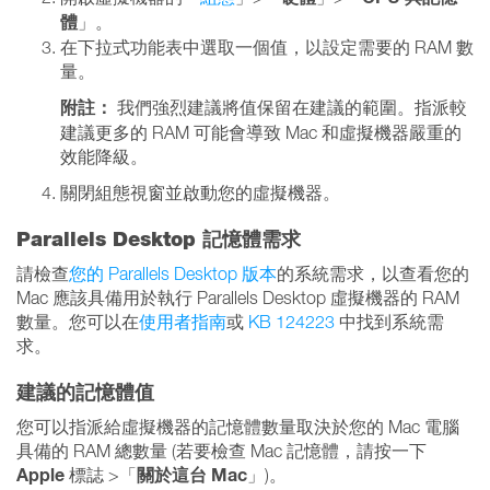
體
」。
在下拉式功能表中選取一個值，以設定需要的 RAM 數
量。
附註：
我們強烈建議將值保留在建議的範圍。指派較
建議更多的 RAM 可能會導致 Mac 和虛擬機器嚴重的
效能降級。
關閉組態視窗並啟動您的虛擬機器。
Parallels Desktop 記憶體需求
請檢查
您的 Parallels Desktop 版本
的系統需求，以查看您的
Mac 應該具備用於執行 Parallels Desktop 虛擬機器的 RAM
數量。您可以在
使用者指南
或
KB 124223
中找到系統需
求。
建議的記憶體值
您可以指派給虛擬機器的記憶體數量取決於您的 Mac 電腦
具備的 RAM 總數量 (若要檢查 Mac 記憶體，請按一下
Apple
關於這台 Mac
標誌 >「
」)。