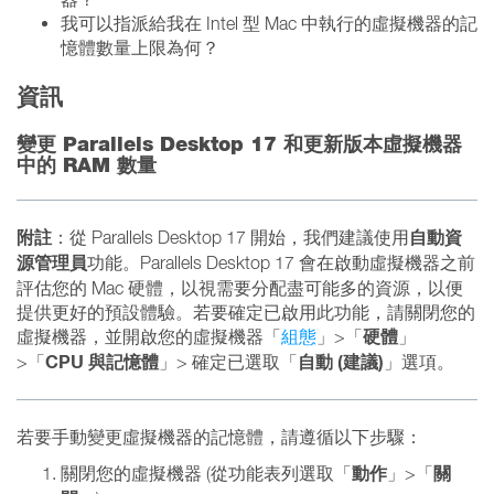
我可以指派給我在 Intel 型 Mac 中執行的虛擬機器的記
憶體數量上限為何？
資訊
變更 Parallels Desktop 17 和更新版本虛擬機器
中的 RAM 數量
附註
自動資
：從 Parallels Desktop 17 開始，我們建議使用
源管理員
功能。Parallels Desktop 17 會在啟動虛擬機器之前
評估您的 Mac 硬體，以視需要分配盡可能多的資源，以便
提供更好的預設體驗。若要確定已啟用此功能，請關閉您的
硬體
虛擬機器，並開啟您的虛擬機器「
組態
」>「
」
CPU 與記憶體
自動 (建議)
>「
」> 確定已選取「
」選項。
若要手動變更虛擬機器的記憶體，請遵循以下步驟：
動作
關
關閉您的虛擬機器 (從功能表列選取「
」>「