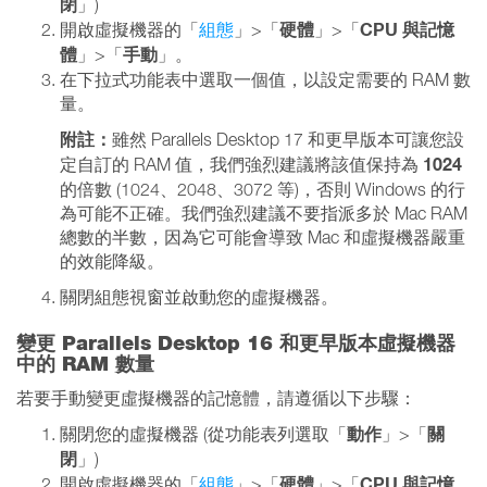
閉
」)
硬體
CPU 與記憶
開啟虛擬機器的「
組態
」>「
」>「
體
手動
」>「
」。
在下拉式功能表中選取一個值，以設定需要的 RAM 數
量。
附註：
雖然 Parallels Desktop 17 和更早版本可讓您設
1024
定自訂的 RAM 值，我們強烈建議將該值
保持為
的倍數 (1024、2048、3072 等)，否則 Windows 的行
為可能不正確。我們強烈建議不要指派多於 Mac RAM
總數的半數，因為它可能會導致 Mac 和虛擬機器嚴重
的效能降級。
關閉組態視窗並啟動您的虛擬機器。
變更 Parallels Desktop 16 和更早版本虛擬機器
中的 RAM 數量
若要手動變更虛擬機器的記憶體，請遵循以下步驟：
動作
關
關閉您的虛擬機器 (從功能表列選取「
」>「
閉
」)
硬體
CPU 與記憶
開啟虛擬機器的「
組態
」>「
」>「