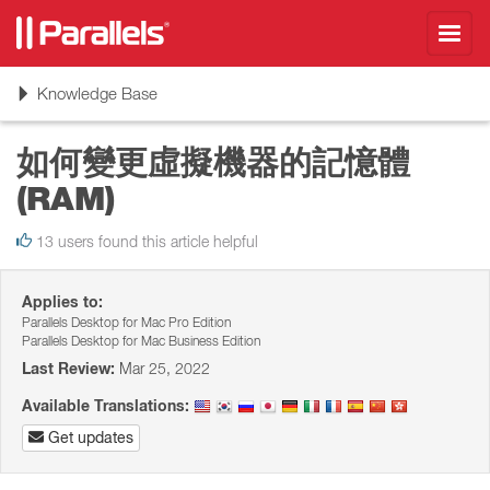
Toggl
navig
Toggle
Knowledge Base
navigation
如何變更虛擬機器的記憶體
(RAM)
13 users found this article helpful
Applies to:
Parallels Desktop for Mac Pro Edition
Parallels Desktop for Mac Business Edition
Last Review:
Mar 25, 2022
Available Translations:
Get updates