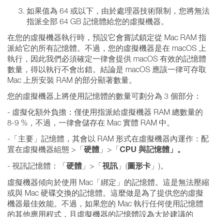
如果值為 64 或以下，由於處理器技術限制，您將無法
指派全部 64 GB 記憶體給您的虛擬機器。
在您的虛擬機器執行時，預設它會嘗試鎖定從 Mac RAM 指
派給它的所有記憶體。不過，您的虛擬機器是在 macOS 上
執行，因此我們必須確定一律會提供 macOS 有效的記憶體
數量，得以執行不會出錯。結論是 macOS 應該一律可存取
Mac 上所安裝 RAM 的部分顯著數量。
您的虛擬機器上將使用記憶體的數量可劃分為 3 個部分：
- 虛擬化額外負擔：僅使用指派給虛擬機器 RAM 總數量的
8-9 %，不過，一律會儲存在 Mac 實體 RAM 中。
-「主要」記憶體，其會以 RAM 形式在虛擬機器內運作：配
硬體
CPU 與記憶體」。
置在虛擬機器組態 >「
」>「
硬體
視訊
圖形卡
- 視訊記憶體：「
」>「
」(
」)。
虛擬機器傾向於使用 Mac「綁定」的記憶體。這是無法壓縮
或與 Mac 硬碟交換的記憶體。這麼做是為了提供您的虛擬
機器最佳效能。不過，如果您的 Mac 執行任何使用記憶體
的其他應用程式，且虛擬機器的記憶體設為大於建議的