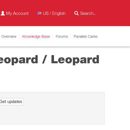
My Account
US / English
Overview
Knowledge Base
Forums
Parallels Cares
eopard / Leopard
Get updates