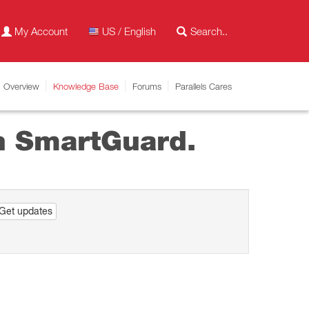
My Account
US / English
Overview
Knowledge Base
Forums
Parallels Cares
on SmartGuard.
Get updates