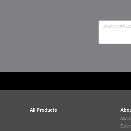
All Products
Abou
About
Caree