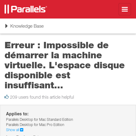
Toggl
navig
Toggle
Knowledge Base
navigation
Erreur : Impossible de
démarrer la machine
virtuelle. L'espace disque
disponible est
insuffisant...
209 users found this article helpful
Applies to:
Parallels Desktop for Mac Standard Edition
Parallels Desktop for Mac Pro Edition
Show all