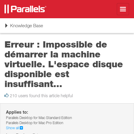
Toggl
navig
Toggle
Knowledge Base
navigation
Erreur : Impossible de
démarrer la machine
virtuelle. L'espace disque
disponible est
insuffisant...
210 users found this article helpful
Applies to:
Parallels Desktop for Mac Standard Edition
Parallels Desktop for Mac Pro Edition
Show all