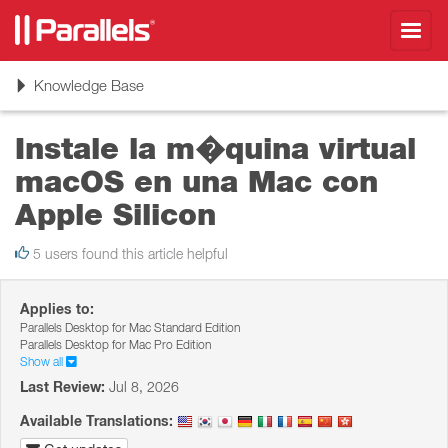
Toggl
navig
Toggle
Knowledge Base
navigation
Instale la m�quina virtual
macOS en una Mac con
Apple Silicon
5 users found this article helpful
Applies to:
Parallels Desktop for Mac Standard Edition
Parallels Desktop for Mac Pro Edition
Show all
Last Review:
Jul 8, 2026
Available Translations: