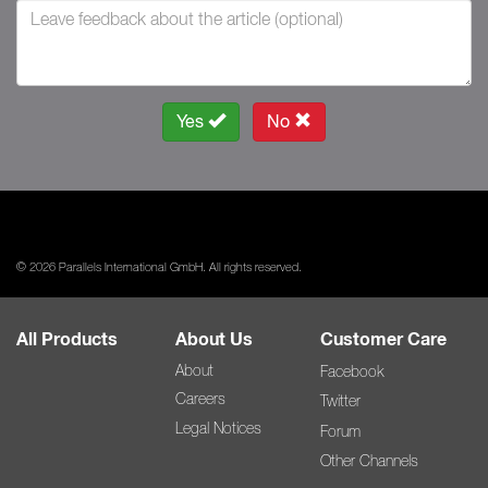
Yes
No
© 2026 Parallels International GmbH. All rights reserved.
All Products
About Us
Customer Care
About
Facebook
Careers
Twitter
Legal Notices
Forum
Other Channels