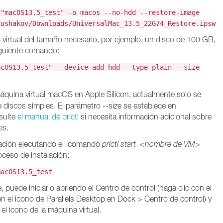
 "macOS13.5_test" -o macos --no-hdd --restore-image
lushakov/Downloads/UniversalMac_13.5_22G74_Restore.ipsw
 virtual del tamaño necesario, por ejemplo, un disco de 100 GB,
iguiente comando:
acOS13.5_test" --device-add hdd --type plain --size
máquina virtual macOS en Apple Silicon, actualmente solo se
e discos simples.
El parámetro --size se establece en
sulte
el manual de prlctl
si necesita información adicional sobre
es.
talación ejecutando el comando
prlctl start
<nombre de VM>
roceso de instalación:
macOS13.5_test
, puede iniciarlo abriendo el Centro de control (haga clic con el
n el icono de Parallels Desktop en Dock > Centro de control) y
 el icono de la máquina virtual.