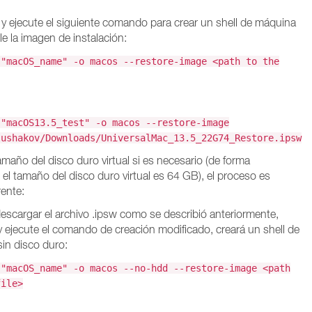
 y ejecute el siguiente comando para crear un shell de máquina
rle la imagen de instalación:
 "macOS_name" -o macos --restore-image <path to the
 "macOS13.5_test" -o macos --restore-image
lushakov/Downloads/UniversalMac_13.5_22G74_Restore.ipsw
tamaño del disco duro virtual si es necesario (de forma
el tamaño del disco duro virtual es 64 GB), el proceso es
rente:
escargar el archivo .ipsw como se describió anteriormente,
 y ejecute el comando de creación modificado, creará un shell de
sin disco duro:
 "macOS_name" -o macos --no-hdd --restore-image <path
file>