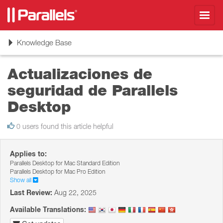
Toggl
navig
Toggle
Knowledge Base
navigation
Actualizaciones de
seguridad de Parallels
Desktop
0 users found this article helpful
Applies to:
Parallels Desktop for Mac Standard Edition
Parallels Desktop for Mac Pro Edition
Show all
Last Review:
Aug 22, 2025
Available Translations: