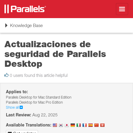
Toggl
navig
Toggle
Knowledge Base
navigation
Actualizaciones de
seguridad de Parallels
Desktop
0 users found this article helpful
Applies to:
Parallels Desktop for Mac Standard Edition
Parallels Desktop for Mac Pro Edition
Show all
Last Review:
Aug 22, 2025
Available Translations: