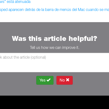
ows" está atenuada
uésped aparecen detrás de la barra de menús del Mac cuando se 
Was this article helpful?
Tell us how we can improve it.
Yes
No