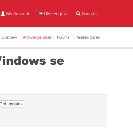
My Account
US / English
Overview
Knowledge Base
Forums
Parallels Cares
Windows se
Get updates