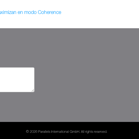
maximizan en modo Coherence
© 2026 Parallels International GmbH. All rights reserved.