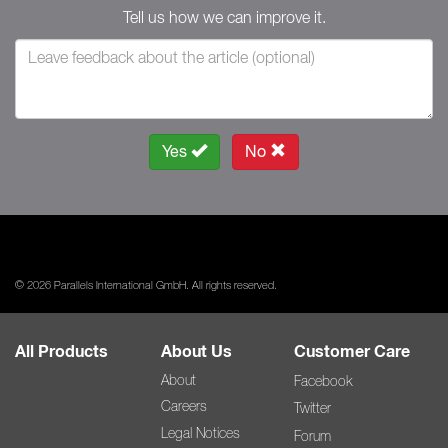
Tell us how we can improve it.
Yes
No
© 2026 Parallels International GmbH. All rights reserved.
All Products
About Us
Customer Care
About
Facebook
Careers
Twitter
Legal Notices
Forum