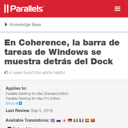
Toggl
navig
Toggle
Knowledge Base
navigation
En Coherence, la barra de
tareas de Windows se
muestra detrás del Dock
4 users found this article helpful
Applies to:
Parallels Desktop for Mac Standard Edition
Parallels Desktop for Mac Pro Edition
Show all
Last Review:
Sep 5, 2018
Available Translations: