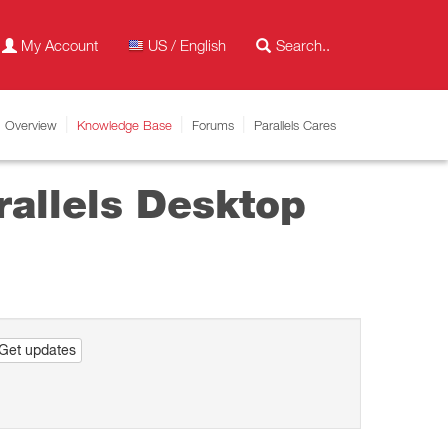
My Account
US / English
Overview
Knowledge Base
Forums
Parallels Cares
rallels Desktop
Get updates