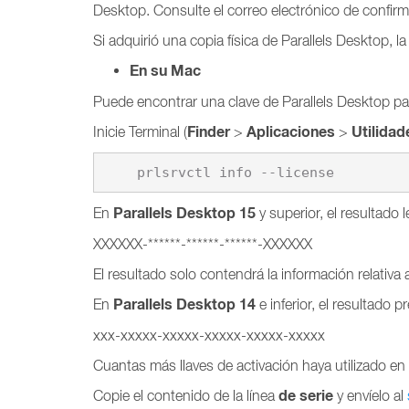
Desktop. Consulte el correo electrónico de confirm
Si adquirió una copia física de Parallels Desktop, l
En su Mac
Puede encontrar una clave de Parallels Desktop p
Finder
Aplicaciones
Utilidad
Inicie Terminal (
>
>
    prlsrvctl info --license
Parallels Desktop 15
En
y superior, el resultado l
XXXXXX-******-******-******-XXXXXX
El resultado solo contendrá la información relativa a
Parallels Desktop 14
En
e inferior, el resultado 
xxx-xxxxx-xxxxx-xxxxx-xxxxx-xxxxx
Cuantas más llaves de activación haya utilizado en
de serie
Copie el contenido de la línea
y envíelo al