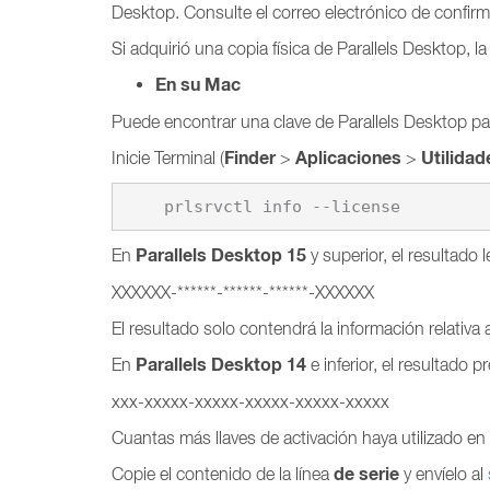
Desktop. Consulte el correo electrónico de confirm
Si adquirió una copia física de Parallels Desktop, l
En su Mac
Puede encontrar una clave de Parallels Desktop p
Finder
Aplicaciones
Utilidad
Inicie Terminal (
>
>
    prlsrvctl info --license
Parallels Desktop 15
En
y superior, el resultado l
XXXXXX-******-******-******-XXXXXX
El resultado solo contendrá la información relativa a
Parallels Desktop 14
En
e inferior, el resultado 
xxx-xxxxx-xxxxx-xxxxx-xxxxx-xxxxx
Cuantas más llaves de activación haya utilizado en
de serie
Copie el contenido de la línea
y envíelo al