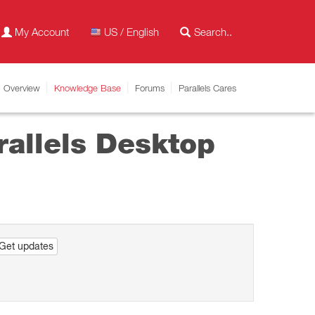
My Account
US / English
Overview
Knowledge Base
Forums
Parallels Cares
rallels Desktop
Get updates