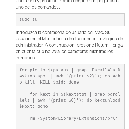
uno a uno y presione Return después de pegar cada
uno de los comandos.
Introduzca la contraseña de usuario del Mac. Su
usuario en el Mac debería de disponer de privilegios de
administrador. A continuación, presione Return. Tenga
en cuenta que no verá los caracteres mientras los
introduce.
for pid in $(ps aux | grep "Parallels D
esktop.app" | awk '{print $2}'); do ech
o kill -KILL $pid; done

    for kext in $(kextstat | grep paral
lels | awk '{print $6}'); do kextunload 
$kext; done

    rm /System/Library/Extensions/prl*
