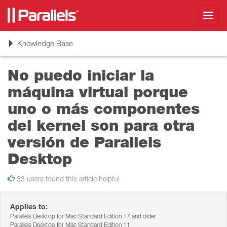
Toggl
navig
Toggle
Knowledge Base
navigation
No puedo iniciar la
máquina virtual porque
uno o más componentes
del kernel son para otra
versión de Parallels
Desktop
33 users found this article helpful
Applies to:
Parallels Desktop for Mac Standard Edition 17 and older
Parallels Desktop for Mac Standard Edition 11