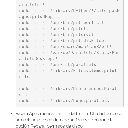
arallels.*

sudo rm -rf /Library/Python/*/site-pack
ages/prlsdkapi

sudo rm -rf /usr/bin/prl_perf_ctl

sudo rm -rf /usr/bin/prlctl

sudo rm -rf /usr/bin/prlsrvctl

sudo rm -rf /usr/bin/prl_disk_tool

sudo rm -rf /usr/share/man/man8/prl*

sudo rm -rf /var/db/Parallels/Stats/Par
allelsDesktop.*

sudo rm -rf /usr/lib/parallels

sudo rm -rf /Library/Filesystems/prluf
s.fs

sudo rm -rf /Library/Preferences/Parall
els

Vaya a Aplicaciones --> Utilidades --> Utilidad de disco,
seleccione el disco duro de su Mac y seleccione la
opción Reparar permisos de disco.