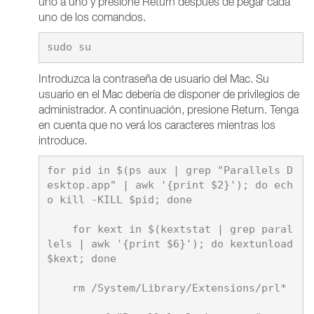
uno a uno y presione Return después de pegar cada
uno de los comandos.
Introduzca la contraseña de usuario del Mac. Su
usuario en el Mac debería de disponer de privilegios de
administrador. A continuación, presione Return. Tenga
en cuenta que no verá los caracteres mientras los
introduce.
for pid in $(ps aux | grep "Parallels D
esktop.app" | awk '{print $2}'); do ech
o kill -KILL $pid; done

    for kext in $(kextstat | grep paral
lels | awk '{print $6}'); do kextunload 
$kext; done

    rm /System/Library/Extensions/prl*
