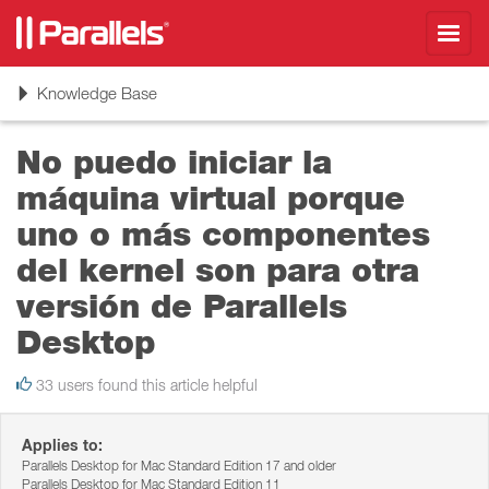
Toggl
navig
Toggle
Knowledge Base
navigation
No puedo iniciar la
máquina virtual porque
uno o más componentes
del kernel son para otra
versión de Parallels
Desktop
33 users found this article helpful
Applies to:
Parallels Desktop for Mac Standard Edition 17 and older
Parallels Desktop for Mac Standard Edition 11