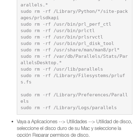
arallels.*

sudo rm -rf /Library/Python/*/site-pack
ages/prlsdkapi

sudo rm -rf /usr/bin/prl_perf_ctl

sudo rm -rf /usr/bin/prlctl

sudo rm -rf /usr/bin/prlsrvctl

sudo rm -rf /usr/bin/prl_disk_tool

sudo rm -rf /usr/share/man/man8/prl*

sudo rm -rf /var/db/Parallels/Stats/Par
allelsDesktop.*

sudo rm -rf /usr/lib/parallels

sudo rm -rf /Library/Filesystems/prluf
s.fs

sudo rm -rf /Library/Preferences/Parall
els

Vaya a Aplicaciones --> Utilidades --> Utilidad de disco,
seleccione el disco duro de su Mac y seleccione la
opción Reparar permisos de disco.