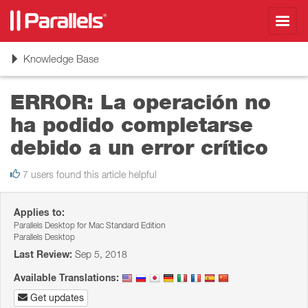
Toggl
navig
Toggle
Knowledge Base
navigation
ERROR: La operación no
ha podido completarse
debido a un error crítico
7 users found this article helpful
Applies to:
Parallels Desktop for Mac Standard Edition
Parallels Desktop
Last Review:
Sep 5, 2018
Available Translations:
Get updates