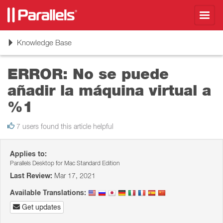
Toggl
navig
Toggle
Knowledge Base
navigation
ERROR: No se puede
añadir la máquina virtual a
%1
7 users found this article helpful
Applies to:
Parallels Desktop for Mac Standard Edition
Last Review:
Mar 17, 2021
Available Translations:
Get updates