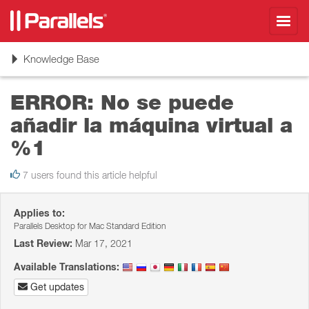
Toggl
navig
Toggle
Knowledge Base
navigation
ERROR: No se puede
añadir la máquina virtual a
%1
7 users found this article helpful
Applies to:
Parallels Desktop for Mac Standard Edition
Last Review:
Mar 17, 2021
Available Translations:
Get updates