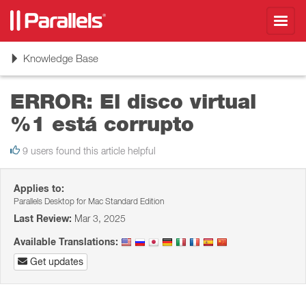
Toggl
navig
Toggle
Knowledge Base
navigation
ERROR: El disco virtual
%1 está corrupto
9 users found this article helpful
Applies to:
Parallels Desktop for Mac Standard Edition
Last Review:
Mar 3, 2025
Available Translations:
Get updates