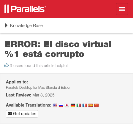
Toggl
navig
Toggle
Knowledge Base
navigation
ERROR: El disco virtual
%1 está corrupto
9 users found this article helpful
Applies to:
Parallels Desktop for Mac Standard Edition
Last Review:
Mar 3, 2025
Available Translations:
Get updates