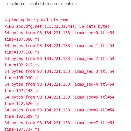
La salida normal debería ser similar a:
$ ping update.parallels.com
PING abc.dfg.net (11.22.33.44): 56 data bytes
64 bytes from 93.184.221.133: icmp_seq=0 ttl=54
time=107.068 ms
64 bytes from 93.184.221.133: icmp_seq=1 ttl=54
time=107.166 ms
64 bytes from 93.184.221.133: icmp_seq=2 ttl=54
time=102.212 ms
64 bytes from 93.184.221.133: icmp_seq=3 ttl=54
time=105.030 ms
64 bytes from 93.184.221.133: icmp_seq=4 ttl=54
time=107.143 ms
64 bytes from 93.184.221.133: icmp_seq=5 ttl=54
time=112.620 ms
64 bytes from 93.184.221.133: icmp_seq=6 ttl=54
time=102.609 ms
64 bytes from 93.184.221.133: icmp_seq=7 ttl=54
time=107.737 ms