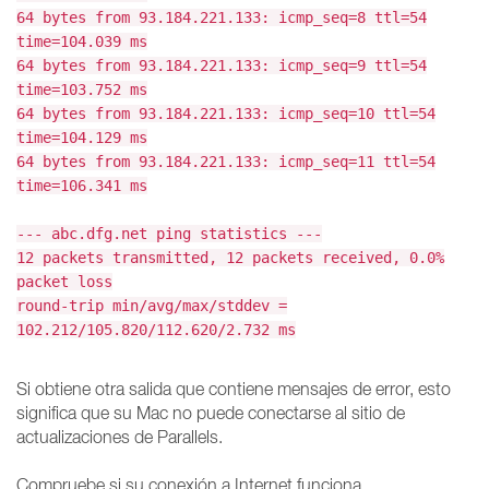
64 bytes from 93.184.221.133: icmp_seq=8 ttl=54
time=104.039 ms
64 bytes from 93.184.221.133: icmp_seq=9 ttl=54
time=103.752 ms
64 bytes from 93.184.221.133: icmp_seq=10 ttl=54
time=104.129 ms
64 bytes from 93.184.221.133: icmp_seq=11 ttl=54
time=106.341 ms
--- abc.dfg.net ping statistics ---
12 packets transmitted, 12 packets received, 0.0%
packet loss
round-trip min/avg/max/stddev =
102.212/105.820/112.620/2.732 ms
Si obtiene otra salida que contiene mensajes de error, esto
significa que su Mac no puede conectarse al sitio de
actualizaciones de Parallels.
Compruebe si su conexión a Internet funciona