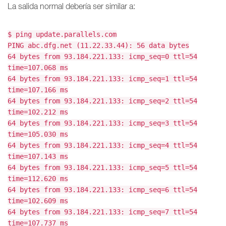
La salida normal debería ser similar a:
$ ping update.parallels.com
PING abc.dfg.net (11.22.33.44): 56 data bytes
64 bytes from 93.184.221.133: icmp_seq=0 ttl=54
time=107.068 ms
64 bytes from 93.184.221.133: icmp_seq=1 ttl=54
time=107.166 ms
64 bytes from 93.184.221.133: icmp_seq=2 ttl=54
time=102.212 ms
64 bytes from 93.184.221.133: icmp_seq=3 ttl=54
time=105.030 ms
64 bytes from 93.184.221.133: icmp_seq=4 ttl=54
time=107.143 ms
64 bytes from 93.184.221.133: icmp_seq=5 ttl=54
time=112.620 ms
64 bytes from 93.184.221.133: icmp_seq=6 ttl=54
time=102.609 ms
64 bytes from 93.184.221.133: icmp_seq=7 ttl=54
time=107.737 ms