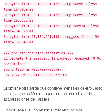
64 bytes from 93.184.221.133: icmp_seq=8 ttl=54
time=104.039 ms
64 bytes from 93.184.221.133: icmp_seq=9 ttl=54
time=103.752 ms
64 bytes from 93.184.221.133: icmp_seq=10 ttl=54
time=104.129 ms
64 bytes from 93.184.221.133: icmp_seq=11 ttl=54
time=106.341 ms
--- abc.dfg.net ping statistics ---
12 packets transmitted, 12 packets received, 0.0%
packet loss
round-trip min/avg/max/stddev =
102.212/105.820/112.620/2.732 ms
Si obtiene otra salida que contiene mensajes de error, esto
significa que su Mac no puede conectarse al sitio de
actualizaciones de Parallels.
Compruebe si su conexión a Internet funciona