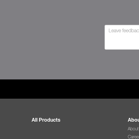
All Products
Abou
About
Caree