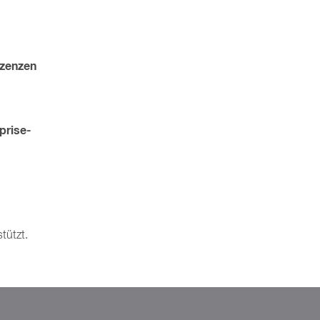
izenzen
prise-
tützt.