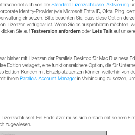
terscheidet sich von der
Standard-Lizenzschlüssel-Aktivierung
u
rate Identity-Provider (wie Microsoft Entra ID, Okta, Ping Ident
rwaltung einsetzen. Bitte beachten Sie, dass diese Option derzeit
tion-Lizenzen verfügbar ist. Wenn Sie es ausprobieren möchten, 
Testversion anfordern
Lets Talk
klicken Sie auf
oder
auf unsere
ar bisher mit Lizenzen der Parallels Desktop für Mac Business Ed
rise Edition verlagert, eine funktionsreichere Option, die für Unte
s Edition-Kunden mit Einzelplatzlizenzen können weiterhin von d
 mit Ihrem
Parallels-Account-Manager
in Verbindung zu setzen, um
 Lizenzschlüssel. Ein Endnutzer muss sich einfach mit seinem Fi
sch zugewiesen.