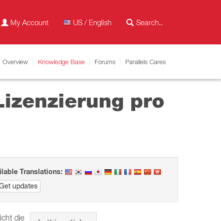
My Account
US / English
Overview
Knowledge Base
Forums
Parallels Cares
Lizenzierung pro
ilable Translations:
Get updates
icht die