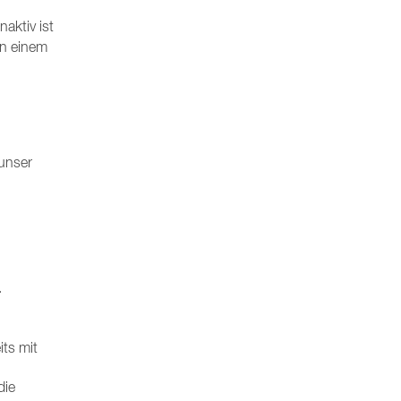
aktiv ist
on einem
 unser
.
its mit
die