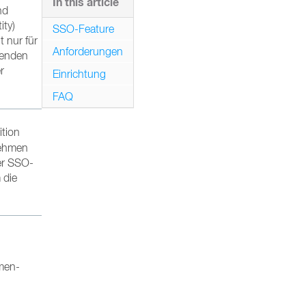
In this article
nd
ity)
SSO-Feature
 nur für
Anforderungen
wenden
r
Einrichtung
FAQ
ition
rnehmen
er SSO-
 die
rmen-