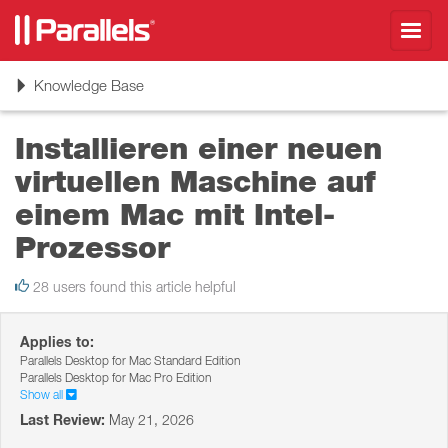
Toggl
navig
Toggle
Knowledge Base
navigation
Installieren einer neuen
virtuellen Maschine auf
einem Mac mit Intel-
Prozessor
28 users found this article helpful
Applies to:
Parallels Desktop for Mac Standard Edition
Parallels Desktop for Mac Pro Edition
Show all
Last Review:
May 21, 2026