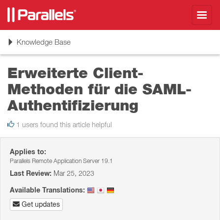
Toggl
navig
Toggle
Knowledge Base
navigation
Erweiterte Client-
Methoden für die SAML-
Authentifizierung
1 users found this article helpful
Applies to:
Parallels Remote Application Server 19.1
Last Review:
Mar 25, 2023
Available Translations:
Get updates